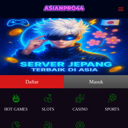
Daftar
Masuk
HOT GAMES
SLOTS
CASINO
SPORTS