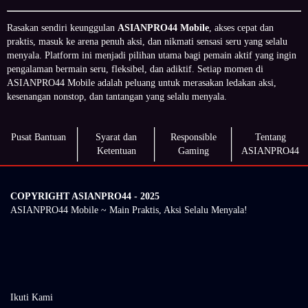
Rasakan sendiri keunggulan
ASIANPRO44 Mobile
, akses cepat dan
praktis, masuk ke arena penuh aksi, dan nikmati sensasi seru yang selalu
menyala. Platform ini menjadi pilihan utama bagi pemain aktif yang ingin
pengalaman bermain seru, fleksibel, dan adiktif. Setiap momen di
ASIANPRO44 Mobile adalah peluang untuk merasakan ledakan aksi,
kesenangan nonstop, dan tantangan yang selalu menyala.
Pusat Bantuan
Syarat dan
Responsible
Tentang
Ketentuan
Gaming
ASIANPRO44
COPYRIGHT ASIANPRO44 - 2025
ASIANPRO44 Mobile ~ Main Praktis, Aksi Selalu Menyala!
Ikuti Kami