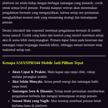
platform ini selalu hidup dengan berbagai tantangan yang menarik, cocok
untuk semua level pemain. Pemula maupun veteran akan menemukan
pengalaman bermain yang mengasyikkan, karena setiap sesi permainan
menghadirkan momen unik yang menantang strategi dan kemampuan
pemain.
Desain interaktif dan responsif membuat pengalaman bermain di mobile
terasa natural. Grafik yang halus dan kontrol yang intuitif membuat setiap
aksi di arena lebih menyenangkan. Pemain dapat fokus pada keseruan dan
tantangan tanpa terganggu masalah teknis, sehingga sensasi bermain tetap
maksimal setiap saat.
Kenapa ASIANPRO44 Mobile Jadi Pilihan Tepat
Akses Cepat & Praktis:
Main kapan saja tanpa ribet, cukup
melalui perangkat mobile.
Aksi Selalu Menyala:
Arena penuh energi dan tantangan hadir
tanpa henti.
Tantangan Seru & Dinamis:
Setiap mode permainan memberikan
pengalaman berbeda dan menguji kemampuan strategi pemain.
Sensasi Main yang Nagih:
Aksi nonstop membuat pemain betah
berlama-lama di platform.